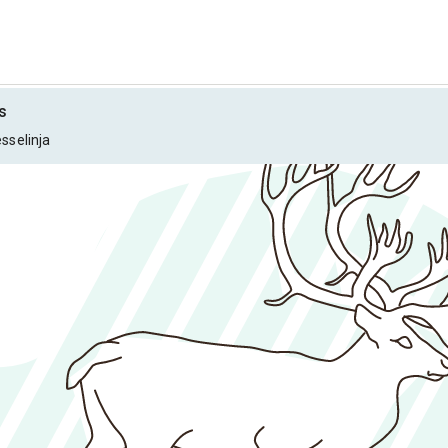
s
esselinja